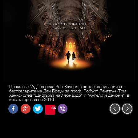
Плакат за "Ад" на реж. Рон Хауърд, трета екранизация по
бестселърите на Дан Браун за проф. Робърт Лангдън (Том
Ханкс) след "Шифърът на Леонардо" и "Ангели и демони", в
кината през есен 2016.
SAVE