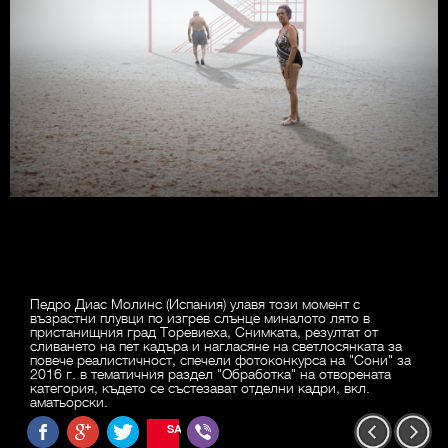
Педро Диас Молинс (Испания) улавя този момент с
възрастни плувци по изгрев слънце миналото лято в
пристанищния град Торевиеха, Снимката, резултат от
сливането на пет кадъра и нагласяне на светлосянката за
повече реалистичност, спечели фотоконкурса на "Сони" за
2016 г. в тематичния раздел "Обработка" на отворената
категория, където се състезават отделни кадри, вкл.
аматьорски.
SAVE