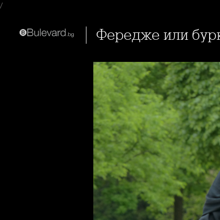
/
Фередже или бур