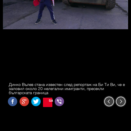
Динко Вълев стана известен след репортаж на Би Ти Ви, че е
заловил около 20 нелегални имигранти, пресекли
българската граница
SAVE