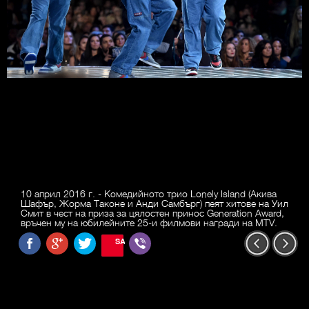
10 април 2016 г. - Комедийното трио Lonely Island (Акива
Шафър, Жорма Таконе и Анди Самбърг) пеят хитове на Уил
Смит в чест на приза за цялостен принос Generation Award,
връчен му на юбилейните 25-и филмови награди на MTV.
SAVE