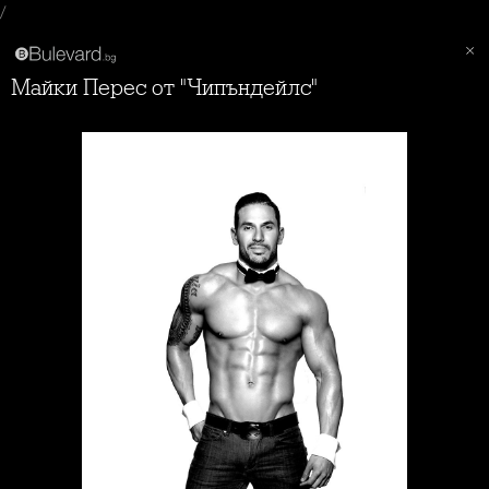
/
Майки Перес от "Чипъндейлс"