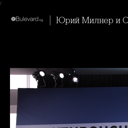
/
Юрий Милнер и 