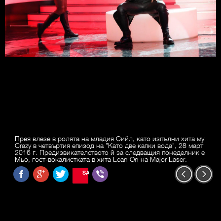
Прея влезе в ролята на младия Сийл, като изпълни хита му
Crazy в четвъртия епизод на "Като две капки вода", 28 март
2016 г. Предизвикателството й за следващия понеделник е
Мьо, гост-вокалистката в хита Lean On на Major Laser.
SAVE