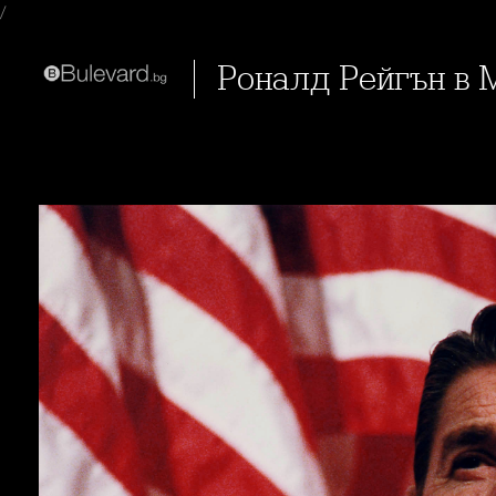
/
Роналд Рейгън в