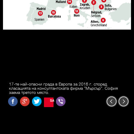
17-те най-опасни града в Европа за 2016 г. според
класацията на консултантската фирма "Мърсър". София
заема третото място.
SAVE