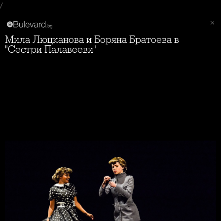
/
Мила Люцканова и Боряна Братоева в
"Сестри Палавееви"