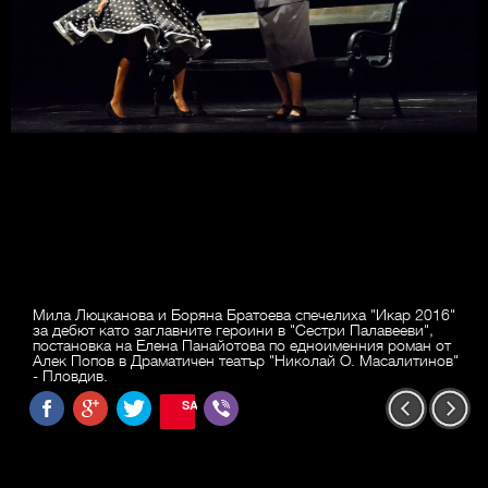
Мила Люцканова и Боряна Братоева спечелиха "Икар 2016"
за дебют като заглавните героини в "Сестри Палавееви",
постановка на Елена Панайотова по едноименния роман от
Алек Попов в Драматичен театър "Николай О. Масалитинов"
- Пловдив.
SAVE