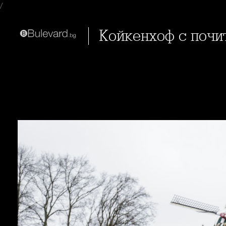
/
Койкенхоф с поч