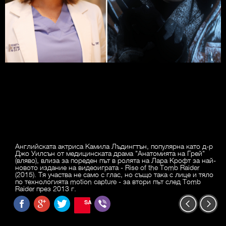
Английската актриса Камила Лъдингтън, популярна като д-р
Джо Уилсън от медицинската драма "Анатомията на Грей"
(вляво), влиза за пореден път в ролята на Лара Крофт за най-
новото издание на видеоиграта - Rise of the Tomb Raider
(2015). Тя участва не само с глас, но също така с лице и тяло
по технологията motion capture - за втори път след Tomb
Raider през 2013 г.
SAVE