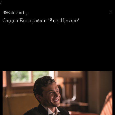
/
Олдън Еренрайх в "Аве, Цезаре"