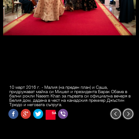
10 март 2016 г. - Малия (на преден план) и Саша,
придружават майка си Мишел и президента Барак Обама в
бални рокли Naeem Khan за първата си официална вечеря в
Белия дом, дадена в чест на канадския премиер Джъстин
Трюдо и неговата съпруга.
SAVE