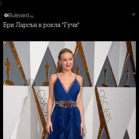
/
Бри Ларсън в рокля "Гучи"