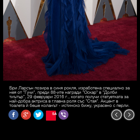
Бри Ларсън позира в синя рокля, изработена специално за
нея от "Гучи", преди 88-ите награди "Оскар" в "Долби
тиътър", 29 февруари 2016 г., когато получи статуетката за
най-добра актриса в главна роля със "Стая". Акцент в
тоалета й беше коланът - истинско бижу, украсено с перли.
SAVE