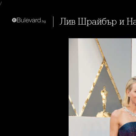
/
Лив Шрайбър и Н