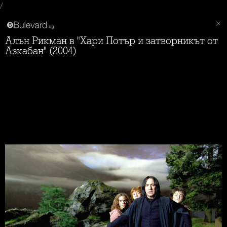
/
Алън Рикман в "Хари Потър и затворникът от
Азкабан" (2004)