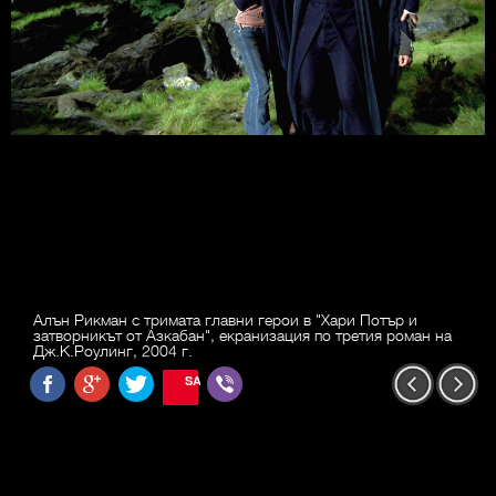
Алън Рикман с тримата главни герои в "Хари Потър и
затворникът от Азкабан", екранизация по третия роман на
Дж.К.Роулинг, 2004 г.
SAVE