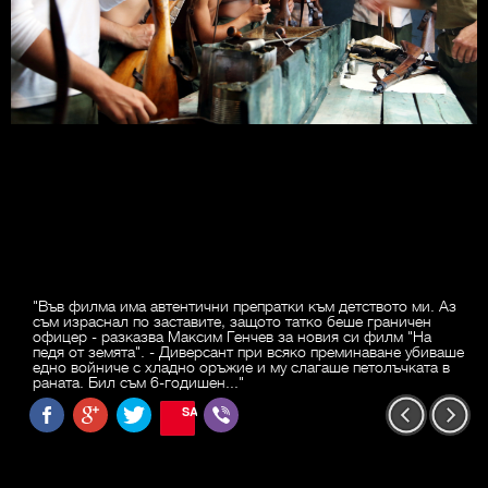
"Във филма има автентични препратки към детството ми. Аз
съм израснал по заставите, защото татко беше граничен
офицер - разказва Максим Генчев за новия си филм "На
педя от земята". - Диверсант при всяко преминаване убиваше
едно войниче с хладно оръжие и му слагаше петолъчката в
раната. Бил съм 6-годишен..."
SAVE