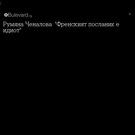
/
Румяна Ченалова: "Френският посланик е
идиот"