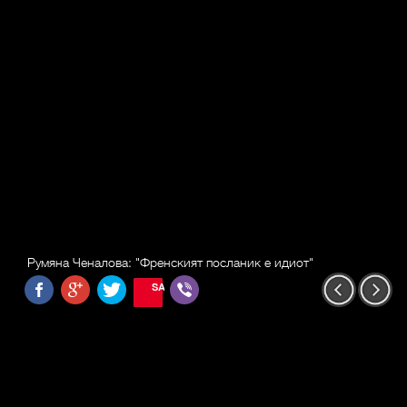
Румяна Ченалова: "Френският посланик е идиот"
SAVE