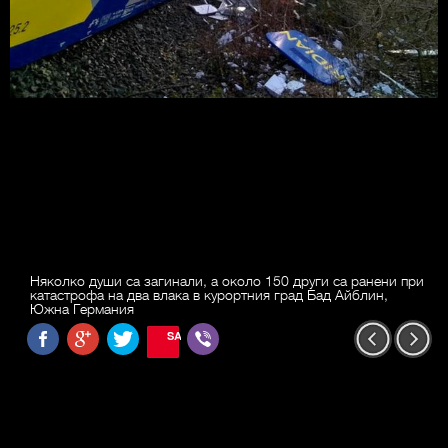
Няколко души са загинали, а около 150 други са ранени при
катастрофа на два влака в курортния град Бад Айблин,
Южна Германия
SAVE