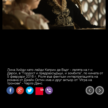
Лина Хийди като лейди Катрин де Бърг - лелята на г-н
Дарси, в "Гордост и предразсъдъци, и зомбита", по кината от
5 февруари 2016 г. Роля във фентъзи интерпретацията на
романа от Джейн Остин има и друг актьор от "Игра на
тронове" - Чарлз Данс.
SAVE