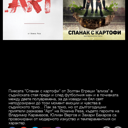
Пиесата "Спанак с картофи" от Золтан Егреши "влиза" в
съдийската стая преди и след футболния мач и в почивката
между двете полувремена, за да извади на бял свят
неподозирани до този момент емоции и чувства в
съдийското трио... Пак за трио, но от дългогодишни
приятели разказва "Арт" на Ясмина Реза, където героите на
Владимир Карамазов, Юлиан Вергов и Захари Бахаров са
провокирани от модерното изкуство и темпераментния си
характер.