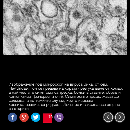
Изображение под микроскоп на вируса Зика, от сем.
Flaviviridae. Той се предава на хората чрез ухапване от комар,
а най-честите симптоми са треска, болки в ставите, обрив и
конюнктивит (зачервени очи). Симптомите продължават до
седмица, а по-тежките случаи, които изискват
хоспитализация, са рядкост. Лечение и ваксина все още не
са открити.
SAVE