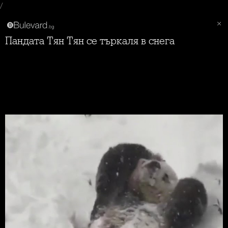
/
Пандата Тян Тян се търкаля в снега