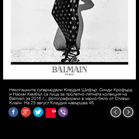
Някогашните супермодели Клаудия Шифър, Синди Крофърд
и Наоми Кембъл са лица за пролетно-лятната колекция на
Balmain за 2016 г., фотографирани в черно-бяло от Стивън
Клайн. На 25 август Клаудия навършва 46.
SAVE