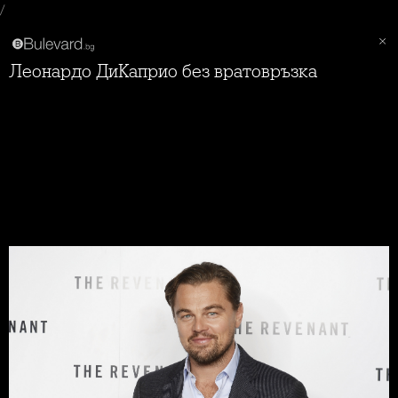
/
Леонардо ДиКаприо без вратовръзка