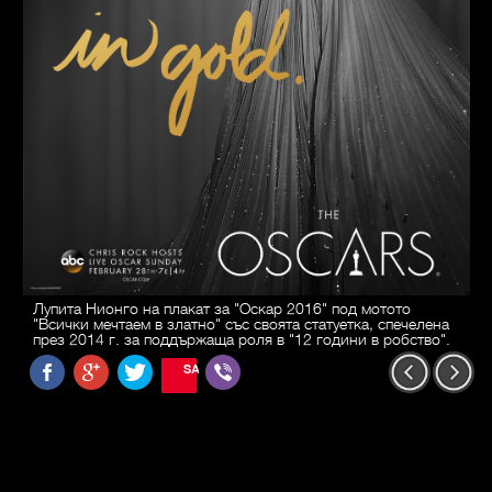
Лупита Нионго на плакат за "Оскар 2016" под мотото
"Всички мечтаем в златно" със своята статуетка, спечелена
през 2014 г. за поддържаща роля в "12 години в робство".
SAVE