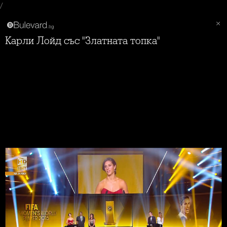
/
Карли Лойд със "Златната топка"