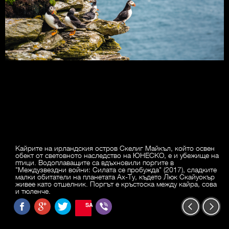
Кайрите на ирландския остров Скелиг Майкъл, който освен
обект от световното наследство на ЮНЕСКО, е и убежище на
птици. Водоплаващите са вдъхновили поргите в
"Междузвездни войни: Силата се пробужда" (2017), сладките
малки обитатели на планетата Ах-Ту, където Люк Скайуокър
живее като отшелник. Поргът е кръстоска между кайра, сова
и тюленче.
SAVE