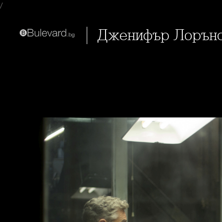
/
Дженифър Лорънс