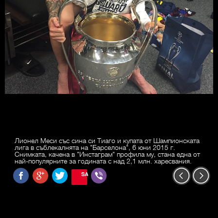
Лионел Меси със сина си Тиаго и купата от Шампионската
лига в съблекалнята на "Барселона", 6 юни 2015 г.
Снимката, качена в "Инстаграм" профила му, стана една от
най-популярните за годината с над 2,1 млн. харесвания.
SAVE