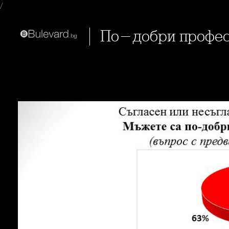
/
По-добри профе