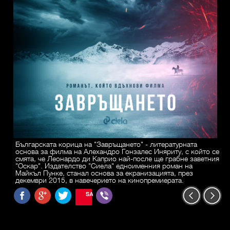
Българската корица на "Завръщането" - литературната
основа за филма на Алехандро Гонзалес Иняриту, с който се
смята, че Леонардо ди Каприо най-после ще грабне заветния
"Оскар". Издателство "Сиела" едноименния роман на
Майкъл Пунке, станал основа за екранизацията, през
декември 2015, в навечерието на кинопремиерата.
SAVE