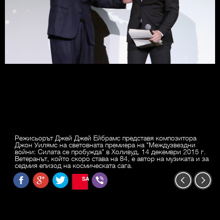
Режисьорът Джей Джей Ейбрамс представя композитора
Джон Уилямс на световната премиера на "Междузвездни
войни: Силата се пробужда" в Холивуд, 14 декември 2015 г.
Ветеранът, който скоро става на 84, е автор на музиката и за
седмия епизод на космическата сага.
SAVE