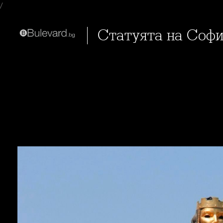
/
Статуята на Соф