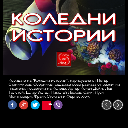
Корицата на "Коледни истории", нарисувана от Петър
Станимиров. Сборникът съдържа осем разказа от различни
писатели, посветени на Коледа: Артър Конан Дойл, Лев
Толстой, Едгар Уолас, Николай Лесков, Саки, Луси
Монтгомъри, Франк Стоктън и Фъргъс Хюм.
SAVE