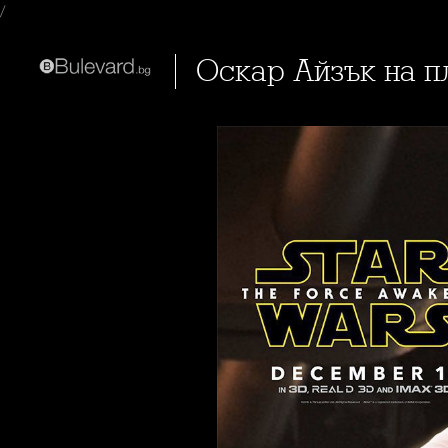
/
Оскар Айзък на 