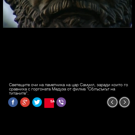
Светещите очи на паметника на цар Самуил, заради които го
сравниха с горгоната Медуза от филма "Сблъсъкът на
титаните".
SAVE