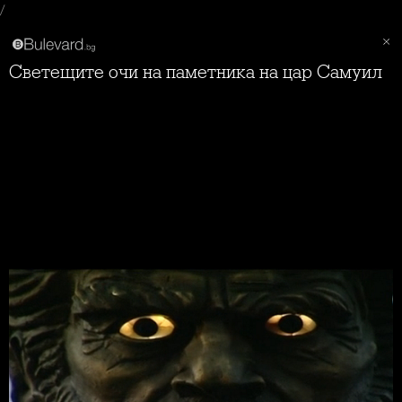
/
Светещите очи на паметника на цар Самуил