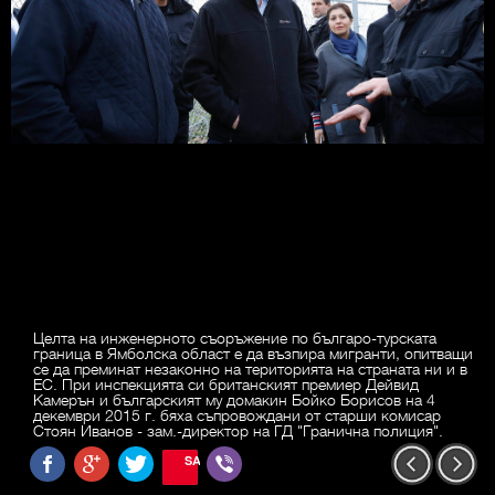
Целта на инженерното съоръжение по българо-турската
граница в Ямболска област е да възпира мигранти, опитващи
се да преминат незаконно на територията на страната ни и в
ЕС. При инспекцията си британският премиер Дейвид
Камерън и българският му домакин Бойко Борисов на 4
декември 2015 г. бяха съпровождани от старши комисар
Стоян Иванов - зам.-директор на ГД "Гранична полиция".
SAVE