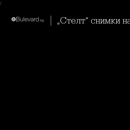
/
„Стелт“ снимки 