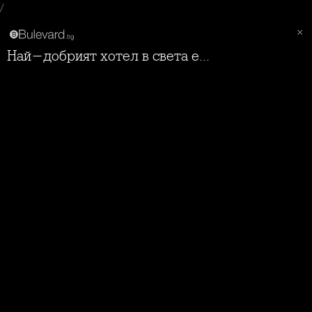
/
Най-добрият хотел в света е...