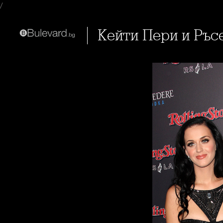
/
Кейти Пери и Ръс