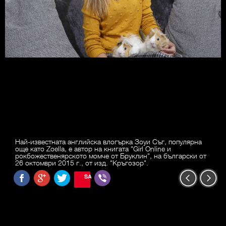
Най-известната английска влогърка Зоуи Съг, популярна
още като Zoella, е автор на книгата "Girl Online и
рокбожественярското момче от Бруклин", на български от
26 октомври 2015 г., от изд. "Кръгозор".
SAVE