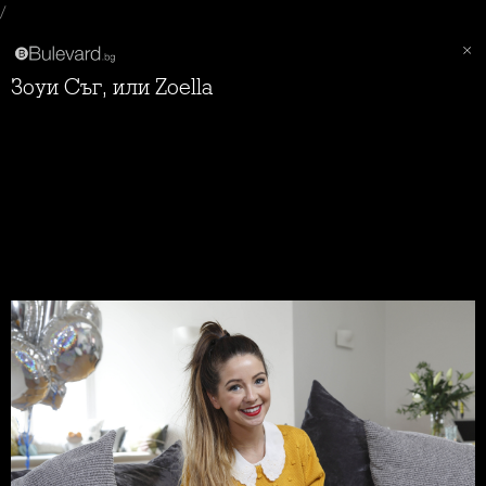
/
Зоуи Съг, или Zoella