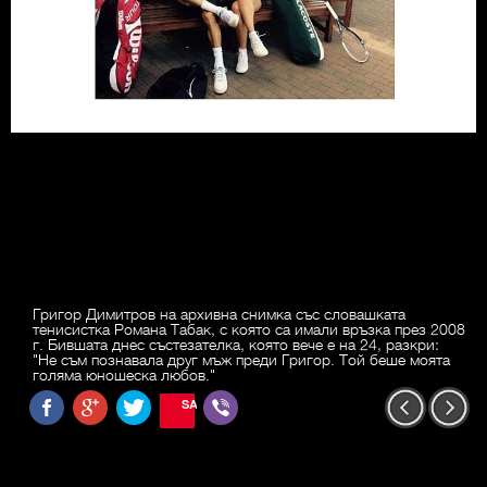
Григор Димитров на архивна снимка със словашката
тенисистка Романа Табак, с която са имали връзка през 2008
г. Бившата днес състезателка, която вече е на 24, разкри:
"Не съм познавала друг мъж преди Григор. Той беше моята
голяма юношеска любов."
SAVE