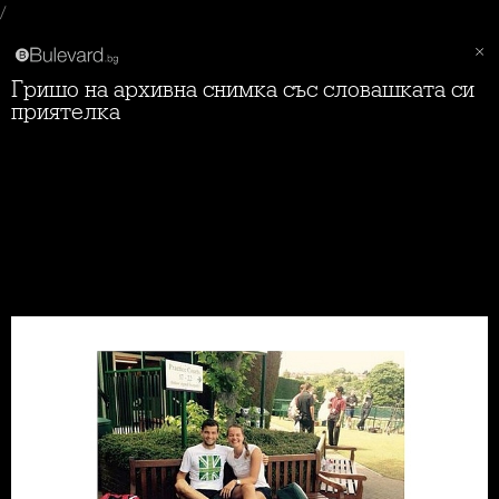
/
Гришо на архивна снимка със словашката си
приятелка