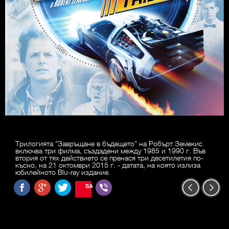
Трилогията "Завръщане в бъдещето" на Робърт Земекис
включва три филма, създадени между 1985 и 1990 г. Във
втория от тях действието се пренася три десетилетия по-
късно, на 21 октомври 2015 г. - датата, на която излиза
юбилейното Blu-ray издание.
SAVE