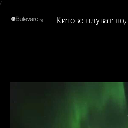
/
Китове плуват по