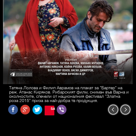
Татяна Лолова и Филип Аврамов на плакат за "Бартер" на
реж. Атанас Киряков. Рибарският филм, сниман във Варна и
околностите, спечели от националния фестивал "Златна
роза 2015" приза за най-добра тв продукция.
SAVE