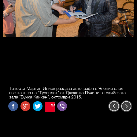
Тенорът Мартин Илиев раздава автографи в Япония след
спектакъла на "Турандот" от Джакомо Пучини в токийската
зала "Бунка Кайкан", октомври 2015.
SAVE