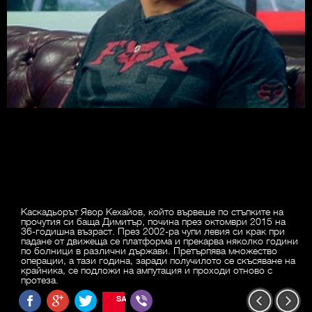
Каскадьорът Явор Кехайов, който вървеше по стъпките на
прочутия си баща Димитър, почина през октомври 2015 на
36-годишна възраст. През 2002-ра чупи левия си крак при
падане от движеща се платформа и прекарва няколко години
по болници в различни държави. Претърпява множество
операции, а тази година, заради получилото се скъсяване на
крайника, се подложи на ампутация и проходи отново с
протеза.
SAVE